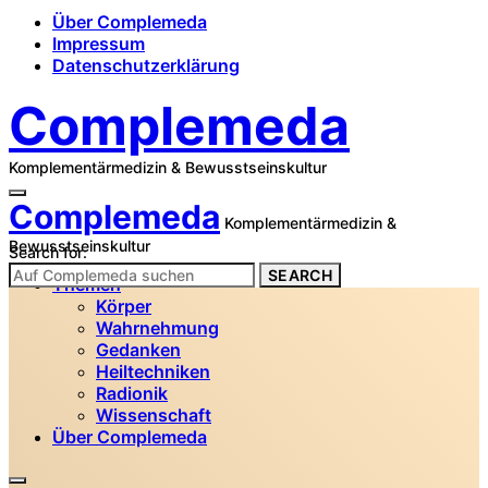
Über Complemeda
Impressum
Datenschutzerklärung
Complemeda
Komplementärmedizin & Bewusstseinskultur
Complemeda
Komplementärmedizin &
Bewusstseinskultur
Search for:
SEARCH
Themen
Körper
Wahrnehmung
Gedanken
Heiltechniken
Radionik
Wissenschaft
Über Complemeda