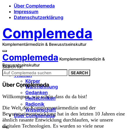
Über Complemeda
Impressum
Datenschutzerklärung
Complemeda
Komplementärmedizin & Bewusstseinskultur
Complemeda
Komplementärmedizin &
Bewusstseinskultur
Search for:
SEARCH
Themen
Körper
Über Complemeda
Wahrnehmung
Gedanken
Willkommen, wie schön dass du da bist!
Heiltechniken
Radionik
Die Welt der Komplementärmedizin und der
Wissenschaft
Bewusstseinsentwicklung hat in den letzten 10 Jahren eine
Über Complemeda
ähnlich rasante Entwicklung durchlaufen, wie unsere
digitalen Technologien. Es wurden so viele neue